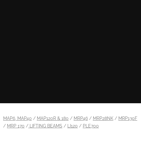
MAP6, MAP40
/
MAP120R & 180
/
MRP46
/
MRP28NK
/
MRP130F
/
MRP 170
/
LIFTING BEAMS
/
LI120
/
PLE700