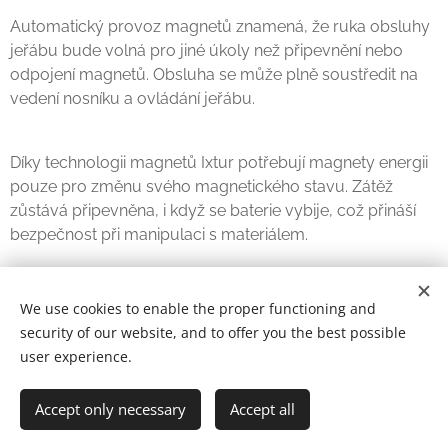
Automatický provoz magnetů znamená, že ruka obsluhy
jeřábu bude volná pro jiné úkoly než připevnění nebo
odpojení magnetů. Obsluha se může plně soustředit na
vedení nosníku a ovládání jeřábu.
Díky technologii magnetů Ixtur potřebují magnety energii
pouze pro změnu svého magnetického stavu. Zátěž
zůstává připevněna, i když se baterie vybije, což přináší
bezpečnost při manipulaci s materiálem.
Hlavní vlastnosti zvedacích nosníků Ixtur:
We use cookies to enable the proper functioning and
security of our website, and to offer you the best possible
Automatický provoz zapnutí / vypnutí magnetu
user experience.
Bezdrátové ovládání
Provoz na baterie
Accept only necessary
Accept all
Rychle vyměnitelná baterie